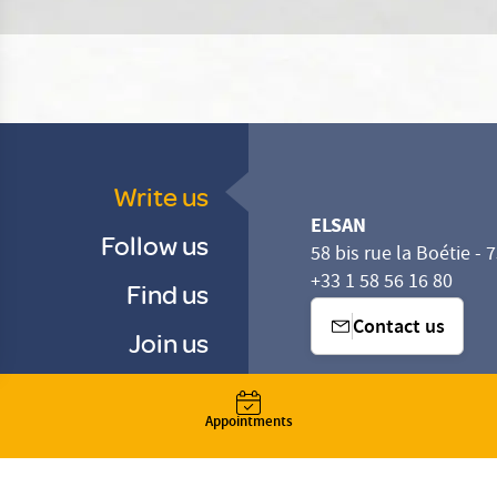
Write us
ELSAN
Follow us
58 bis rue la Boétie - 
+33 1 58 56 16 80
Find us
Contact us
Join us
sez vos Options
s paramètres de confidentialité, en garantissant la con
-
-
Appointments
-
Gestion des cookies
Droits & Devoirs
Agence digitale : VOID