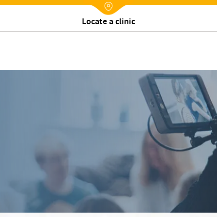
Nx:Annuaire
Locate a clinic