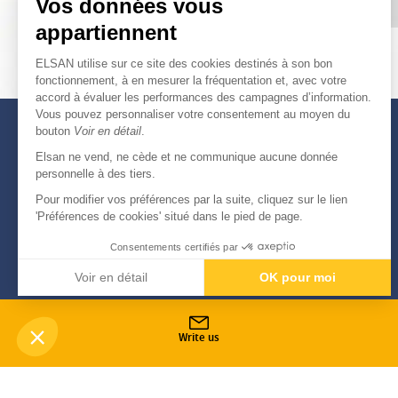
Vos données vous
appartiennent
ELSAN utilise sur ce site des cookies destinés à son bon
fonctionnement, à en mesurer la fréquentation et, avec votre
accord à évaluer les performances des campagnes d’information.
Vous pouvez personnaliser votre consentement au moyen du
bouton
Voir en détail
.
Elsan ne vend, ne cède et ne communique aucune donnée
personnelle à des tiers.
Pour modifier vos préférences par la suite, cliquez sur le lien
'Préférences de cookies' situé dans le pied de page.
Consentements certifiés par
Voir en détail
OK pour moi
Axeptio consent
Plateforme de Gestion du Consentement : Personnali
Notre plateforme vous permet d'adapter et de gérer vo
Write us
-
© Copyright 2026
Elsan
Mentions Légales
Données personnelles