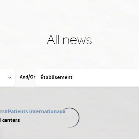
All news
And/Or
ts
#Patients internationaux
N centers