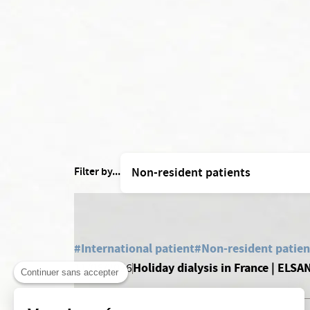
Filter by...
#International patient
#Non-resident patien
Holiday dialysis in France | ELSA
11/06/2026
Continuer sans accepter