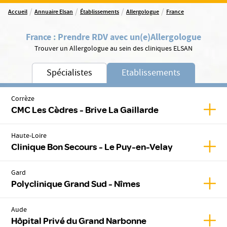
/
/
/
/
Accueil
Annuaire Elsan
Établissements
Allergologue
France
France
:
Prendre RDV avec un(e)
Allergologue
Trouver un Allergologue au sein des cliniques ELSAN
Spécialistes
Etablissements
Corrèze
Affic
CMC Les Cèdres - Brive La Gaillarde
Haute-Loire
Affic
Clinique Bon Secours - Le Puy-en-Velay
Gard
Affic
Polyclinique Grand Sud - Nîmes
Aude
Affic
Hôpital Privé du Grand Narbonne