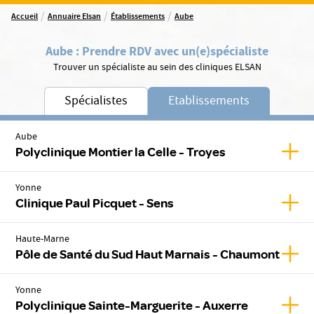
/
/
/
Accueil
Annuaire Elsan
Établissements
Aube
Aube
:
Prendre RDV avec un(e)
spécialiste
Trouver un spécialiste au sein des cliniques ELSAN
Spécialistes
Etablissements
Aube
Affic
Polyclinique Montier la Celle - Troyes
Yonne
Affic
Clinique Paul Picquet - Sens
Haute-Marne
Affic
Pôle de Santé du Sud Haut Marnais - Chaumont
Yonne
Affic
Polyclinique Sainte-Marguerite - Auxerre