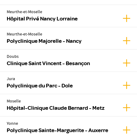
Meurthe-et-Moselle
Affic
Hôpital Privé Nancy Lorraine
Meurthe-et-Moselle
Affic
Polyclinique Majorelle - Nancy
Doubs
Affic
Clinique Saint Vincent - Besançon
Jura
Affic
Polyclinique du Parc - Dole
Moselle
Affic
Hôpital-Clinique Claude Bernard - Metz
Yonne
Affic
Polyclinique Sainte-Marguerite - Auxerre