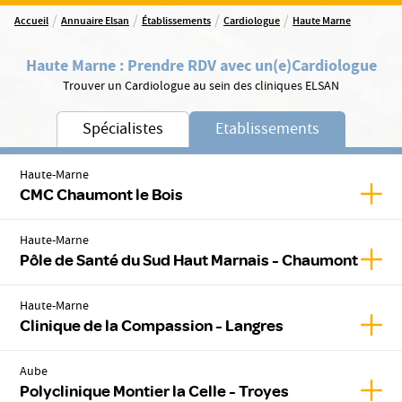
/
/
/
/
Accueil
Annuaire Elsan
Établissements
Cardiologue
Haute Marne
Haute Marne
:
Prendre RDV avec un(e)
Cardiologue
Trouver un Cardiologue au sein des cliniques ELSAN
Spécialistes
Etablissements
Haute-Marne
Affic
CMC Chaumont le Bois
Haute-Marne
Affic
Pôle de Santé du Sud Haut Marnais - Chaumont
Haute-Marne
Affic
Clinique de la Compassion - Langres
Aube
Affic
Polyclinique Montier la Celle - Troyes