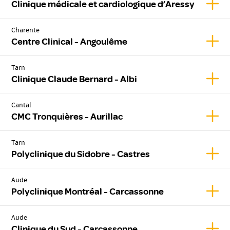
Affic
Clinique médicale et cardiologique d’Aressy
Charente
Affic
Centre Clinical - Angoulême
Tarn
Affic
Clinique Claude Bernard - Albi
Cantal
Affic
CMC Tronquières - Aurillac
Tarn
Affic
Polyclinique du Sidobre - Castres
Aude
Affic
Polyclinique Montréal - Carcassonne
Aude
Affic
Clinique du Sud - Carcassonne