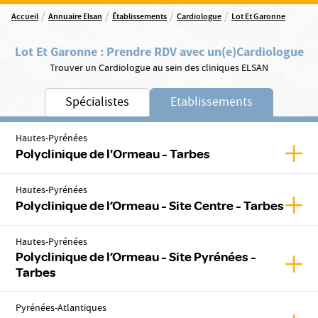
/
/
/
/
Accueil
Annuaire Elsan
Établissements
Cardiologue
Lot Et Garonne
Lot Et Garonne
:
Prendre RDV avec un(e)
Cardiologue
Trouver un Cardiologue au sein des cliniques ELSAN
Spécialistes
Etablissements
Hautes-Pyrénées
Affic
Polyclinique de l'Ormeau - Tarbes
Hautes-Pyrénées
Affic
Polyclinique de l’Ormeau - Site Centre - Tarbes
Hautes-Pyrénées
Polyclinique de l’Ormeau - Site Pyrénées -
Affic
Tarbes
Pyrénées-Atlantiques