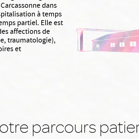
 à Carcassonne dans
spitalisation à temps
emps partiel. Elle est
des affections de
e, traumatologie),
oires et
otre parcours patie