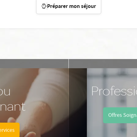
Préparer mon séjour
ou
Profess
nant
Offres Soign
ervices