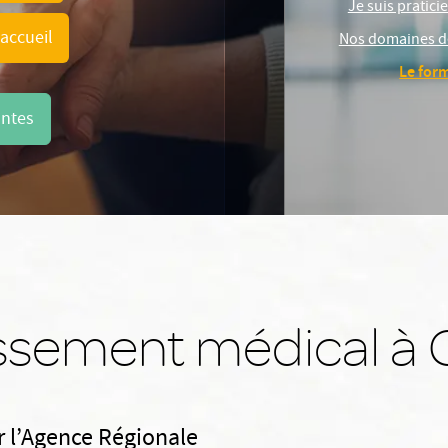
Je suis pratic
'accueil
Nos domaines d
Le for
antes
issement médical à
r l’Agence Régionale