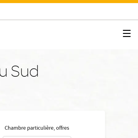
Nx:s
du Sud
Chambre particulière, offres