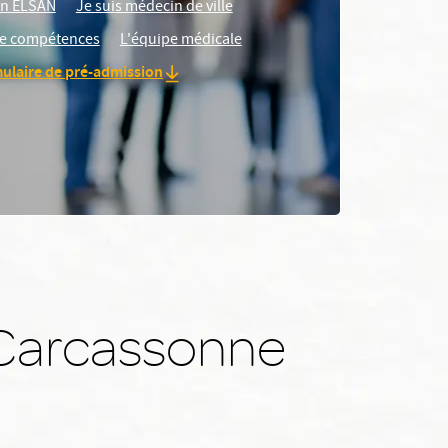
ien ELSAN
Je suis médecin de ville
e compétences
L'équipe médicale
mulaire de pré-admission
 Carcassonne