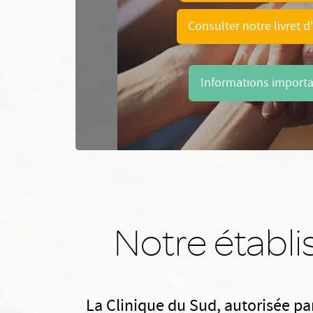
Consulter notre livret d
Informations import
Notre établ
La Clinique du Sud, autorisée pa