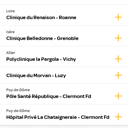
Loire
Affic
Clinique du Renaison - Roanne
Isère
Affic
Clinique Belledonne - Grenoble
Allier
Affich
Polyclinique la Pergola - Vichy
Affic
Clinique du Morvan - Luzy
Puy-de-Dôme
Affic
Pôle Santé République - Clermont Fd
Puy-de-Dôme
Affic
Hôpital Privé La Chataigneraie - Clermont Fd