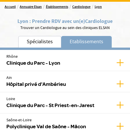
/
/
/
/
Accueil
Annuaire Elsan
Établissements
Cardiologue
Lyon
Lyon
:
Prendre RDV avec un(e)
Cardiologue
Trouver un Cardiologue au sein des cliniques ELSAN
Spécialistes
Etablissements
Rhône
Affic
Clinique du Parc - Lyon
Ain
Affic
Hôpital privé d'Ambérieu
Loire
Affic
Clinique du Parc - St Priest-en-Jarest
Saône-et-Loire
Affic
Polyclinique Val de Saône - Mâcon