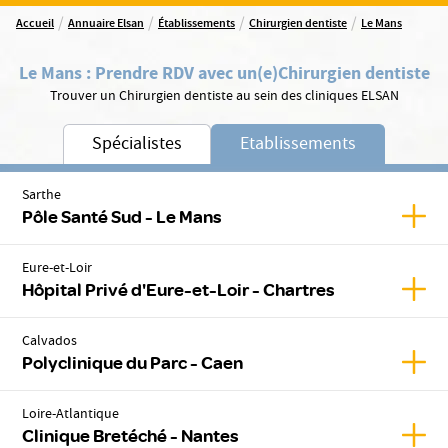
/
/
/
/
Accueil
Annuaire Elsan
Établissements
Chirurgien dentiste
Le Mans
Le Mans
:
Prendre RDV avec un(e)
Chirurgien dentiste
Trouver un Chirurgien dentiste au sein des cliniques ELSAN
Spécialistes
Etablissements
Sarthe
Affic
Pôle Santé Sud - Le Mans
Eure-et-Loir
Affic
Hôpital Privé d'Eure-et-Loir - Chartres
Calvados
Affic
Polyclinique du Parc - Caen
Loire-Atlantique
Affic
Clinique Bretéché - Nantes