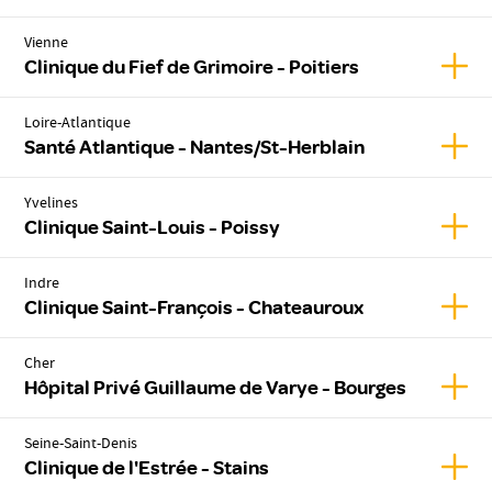
Vienne
Affich
Clinique du Fief de Grimoire - Poitiers
Loire-Atlantique
Affic
Santé Atlantique - Nantes/St-Herblain
Yvelines
Affic
Clinique Saint-Louis - Poissy
Indre
Affic
Clinique Saint-François - Chateauroux
Cher
Affic
Hôpital Privé Guillaume de Varye - Bourges
Seine-Saint-Denis
Affich
Clinique de l'Estrée - Stains