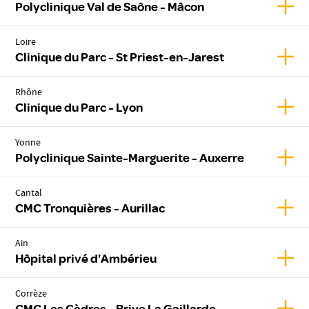
Affic
Polyclinique Val de Saône - Mâcon
Loire
Affic
Clinique du Parc - St Priest-en-Jarest
Rhône
Affic
Clinique du Parc - Lyon
Yonne
Affic
Polyclinique Sainte-Marguerite - Auxerre
Cantal
Affic
CMC Tronquières - Aurillac
Ain
Affic
Hôpital privé d'Ambérieu
Corrèze
Affic
CMC Les Cèdres - Brive La Gaillarde