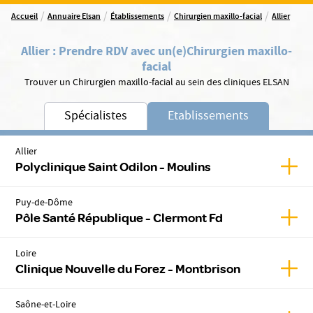
/
/
/
/
Accueil
Annuaire Elsan
Établissements
Chirurgien maxillo-facial
Allier
Allier
:
Prendre RDV avec un(e)
Chirurgien maxillo-
facial
Trouver un Chirurgien maxillo-facial au sein des cliniques ELSAN
Spécialistes
Etablissements
Allier
Affic
Polyclinique Saint Odilon - Moulins
Puy-de-Dôme
Affic
Pôle Santé République - Clermont Fd
Loire
Affic
Clinique Nouvelle du Forez - Montbrison
Saône-et-Loire