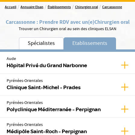
/
/
/
/
Accueil
Annuaire Elsan
Établissements
Chirurgien oral
Carcassonne
Carcassonne
:
Prendre RDV avec un(e)
Chirurgien oral
Trouver un Chirurgien oral au sein des cliniques ELSAN
Spécialistes
Etablissements
Aude
Affic
Hôpital Privé du Grand Narbonne
Pyrénées-Orientales
Affic
Clinique Saint-Michel - Prades
Pyrénées-Orientales
Affic
Polyclinique Méditerranée - Perpignan
Pyrénées-Orientales
Affic
Médipôle Saint-Roch - Perpignan