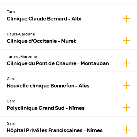
Tarn
Affic
Clinique Claude Bernard - Albi
Haute-Garonne
Affic
Clinique d'Occitanie - Muret
Tarn-et-Garonne
Affic
Clinique du Pont de Chaume - Montauban
Gard
Affic
Nouvelle clinique Bonnefon - Alès
Gard
Affic
Polyclinique Grand Sud - Nîmes
Gard
Affic
Hôpital Privé les Franciscaines - Nîmes