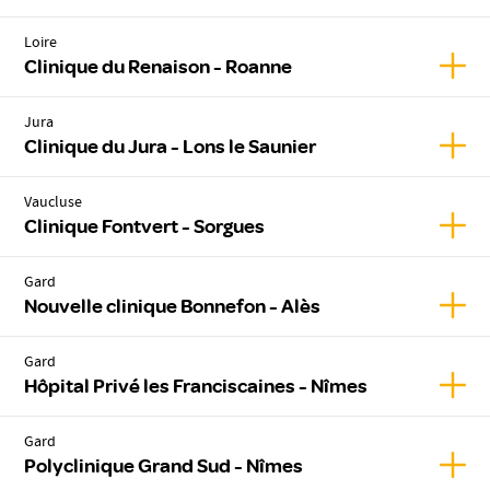
Loire
Affic
Clinique du Renaison - Roanne
Jura
Affich
Clinique du Jura - Lons le Saunier
Vaucluse
Affic
Clinique Fontvert - Sorgues
Gard
Affic
Nouvelle clinique Bonnefon - Alès
Gard
Affic
Hôpital Privé les Franciscaines - Nîmes
Gard
Affic
Polyclinique Grand Sud - Nîmes