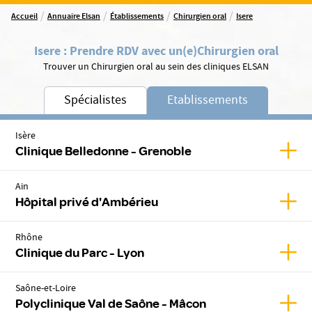
/
/
/
/
Accueil
Annuaire Elsan
Établissements
Chirurgien oral
Isere
Isere
:
Prendre RDV avec un(e)
Chirurgien oral
Trouver un Chirurgien oral au sein des cliniques ELSAN
Spécialistes
Etablissements
Isère
Affic
Clinique Belledonne - Grenoble
Ain
Affic
Hôpital privé d'Ambérieu
Rhône
Affic
Clinique du Parc - Lyon
Saône-et-Loire
Affic
Polyclinique Val de Saône - Mâcon