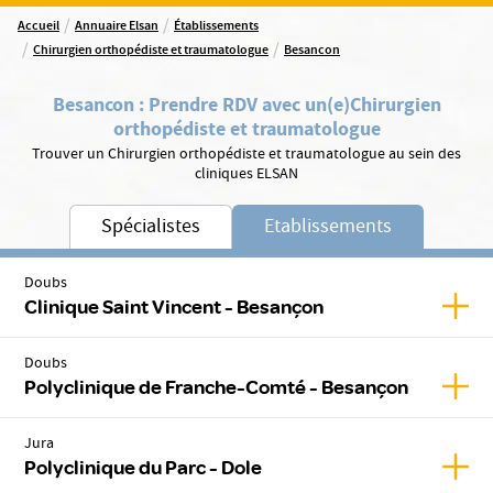
/
/
Accueil
Annuaire Elsan
Établissements
/
/
Chirurgien orthopédiste et traumatologue
Besancon
Besancon
:
Prendre RDV avec un(e)
Chirurgien
orthopédiste et traumatologue
Trouver un Chirurgien orthopédiste et traumatologue au sein des
cliniques ELSAN
Spécialistes
Etablissements
Doubs
Affic
Clinique Saint Vincent - Besançon
Doubs
Affic
Polyclinique de Franche-Comté - Besançon
Jura
Affic
Polyclinique du Parc - Dole