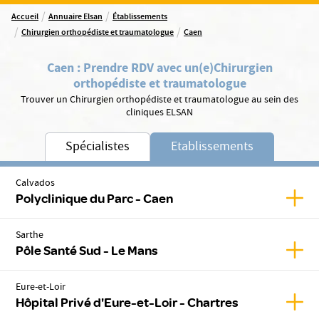
/
/
Accueil
Annuaire Elsan
Établissements
/
/
Chirurgien orthopédiste et traumatologue
Caen
Caen
:
Prendre RDV avec un(e)
Chirurgien
orthopédiste et traumatologue
Trouver un Chirurgien orthopédiste et traumatologue au sein des
cliniques ELSAN
Spécialistes
Etablissements
Calvados
Affic
Polyclinique du Parc - Caen
Sarthe
Affic
Pôle Santé Sud - Le Mans
Eure-et-Loir
Affic
Hôpital Privé d'Eure-et-Loir - Chartres