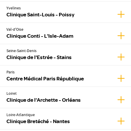
Yvelines
Affic
Clinique Saint-Louis - Poissy
Val-d'Oise
Affic
Clinique Conti - L'Isle-Adam
Seine-Saint-Denis
Affich
Clinique de l'Estrée - Stains
Paris
Affic
Centre Médical Paris République
Loiret
Affic
Clinique de l'Archette - Orléans
Loire-Atlantique
Affic
Clinique Bretéché - Nantes