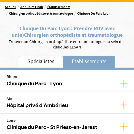
/
/
Accueil
Annuaire Elsan
Établissements
/
/
Chirurgien orthopédiste et traumatologue
Clinique Du Parc Lyon
Clinique Du Parc Lyon
:
Prendre RDV avec
un(e)
Chirurgien orthopédiste et traumatologue
Trouver un Chirurgien orthopédiste et traumatologue au sein des
cliniques ELSAN
Spécialistes
Etablissements
Rhône
Affic
Clinique du Parc - Lyon
Ain
Affic
Hôpital privé d'Ambérieu
Loire
Affic
Clinique du Parc - St Priest-en-Jarest