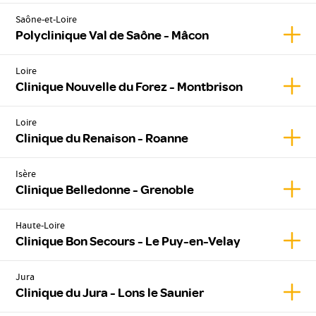
Saône-et-Loire
Affic
Polyclinique Val de Saône - Mâcon
Loire
Affic
Clinique Nouvelle du Forez - Montbrison
Loire
Affic
Clinique du Renaison - Roanne
Isère
Affic
Clinique Belledonne - Grenoble
Haute-Loire
Affic
Clinique Bon Secours - Le Puy-en-Velay
Jura
Affich
Clinique du Jura - Lons le Saunier