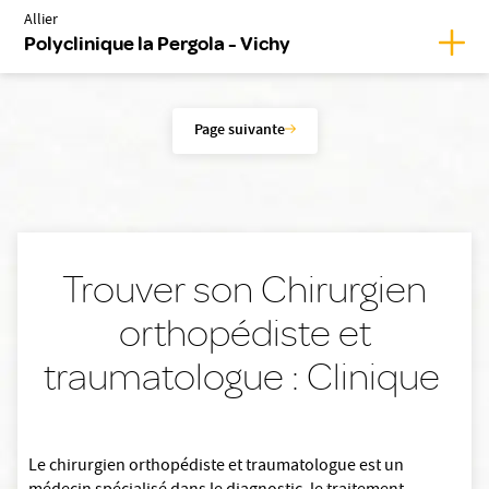
Allier
Affich
Polyclinique la Pergola - Vichy
Page suivante
Trouver son Chirurgien
orthopédiste et
traumatologue : Clinique
Le chirurgien orthopédiste et traumatologue est un