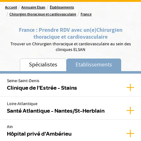
/
/
Accueil
Annuaire Elsan
Établissements
/
/
Chirurgien thoracique et cardiovasculaire
France
France
:
Prendre RDV avec un(e)
Chirurgien
thoracique et cardiovasculaire
Trouver un Chirurgien thoracique et cardiovasculaire au sein des
cliniques ELSAN
Spécialistes
Etablissements
Seine-Saint-Denis
Affich
Clinique de l'Estrée - Stains
Loire-Atlantique
Affic
Santé Atlantique - Nantes/St-Herblain
Ain
Affic
Hôpital privé d'Ambérieu