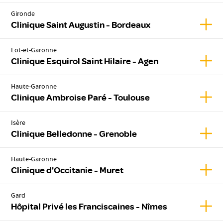
Gironde
Affic
Clinique Saint Augustin - Bordeaux
Lot-et-Garonne
Affich
Clinique Esquirol Saint Hilaire - Agen
Haute-Garonne
Affic
Clinique Ambroise Paré - Toulouse
Isère
Affic
Clinique Belledonne - Grenoble
Haute-Garonne
Affic
Clinique d'Occitanie - Muret
Gard
Affic
Hôpital Privé les Franciscaines - Nîmes