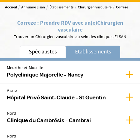
/
/
/
/
Accueil
Annuaire Elsan
Établissements
Chirurgien vasculaire
Correze
Correze
:
Prendre RDV avec un(e)
Chirurgien
vasculaire
Trouver un Chirurgien vasculaire au sein des cliniques ELSAN
Spécialistes
Etablissements
Meurthe-et-Moselle
Affic
Polyclinique Majorelle - Nancy
Aisne
Affic
Hôpital Privé Saint-Claude - St Quentin
Nord
Affic
Clinique du Cambrésis - Cambrai
Nord