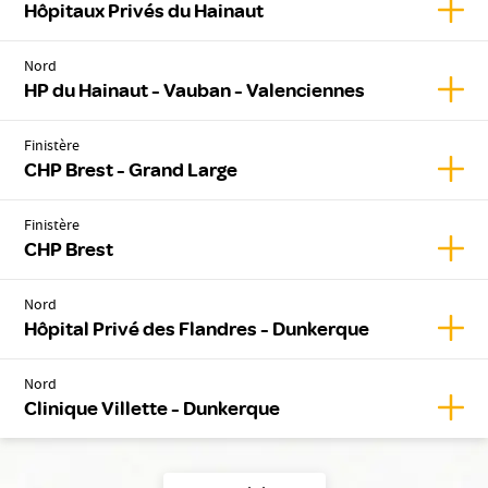
Affic
Hôpitaux Privés du Hainaut
Nord
Affic
HP du Hainaut - Vauban - Valenciennes
Finistère
Affic
CHP Brest - Grand Large
Finistère
Affic
CHP Brest
Nord
Affic
Hôpital Privé des Flandres - Dunkerque
Nord
Affic
Clinique Villette - Dunkerque