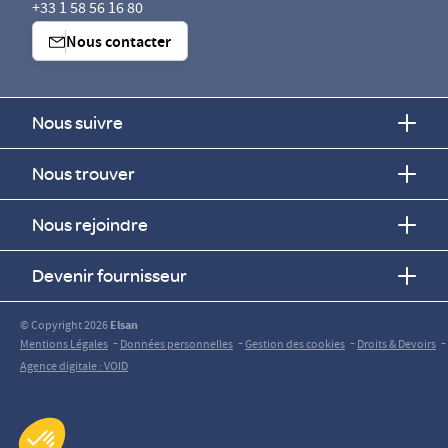
+33 1 58 56 16 80
Nous contacter
Nous suivre
Nous trouver
Nous rejoindre
Devenir fournisseur
© Copyright 2026
Elsan
-
-
-
-
Mentions Légales
Données personnelles
Gestion des cookies
Droits & Devoirs
Agence digitale : VOID