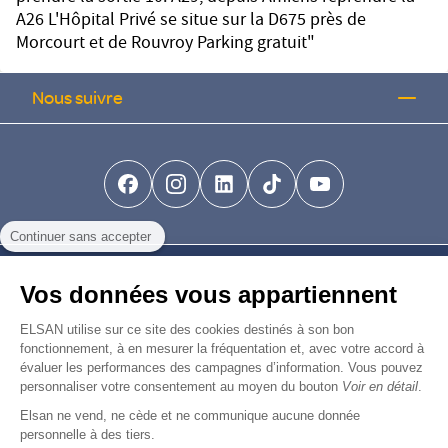
A26 L'Hôpital Privé se situe sur la D675 près de
Morcourt et de Rouvroy Parking gratuit"
Nous suivre
facebook-brands
instagram
linkedin-brands
tiktok-brands
youtube
Continuer sans accepter
Nous trouver
Vos données vous appartiennent
Nous rejoindre
ELSAN utilise sur ce site des cookies destinés à son bon
fonctionnement, à en mesurer la fréquentation et, avec votre accord à
évaluer les performances des campagnes d’information. Vous pouvez
Devenir fournisseur
personnaliser votre consentement au moyen du bouton
Voir en détail
.
Elsan ne vend, ne cède et ne communique aucune donnée
© Copyright 2026
Elsan
personnelle à des tiers.
-
-
-
-
Mentions Légales
Données personnelles
Gestion des cookies
Droits & Devoirs