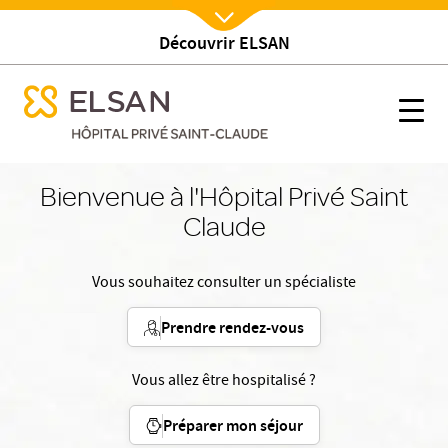
Découvrir ELSAN
Nx:Afficher menu
se menu mobile
Accueil
se menu mobile
Nx:s
Nx:Aller
au
Bienvenue à l'Hôpital Privé Saint
contenu
Claude
principal
Vous souhaitez consulter un spécialiste
Prendre rendez-vous
Vous allez être hospitalisé ?
Préparer mon séjour