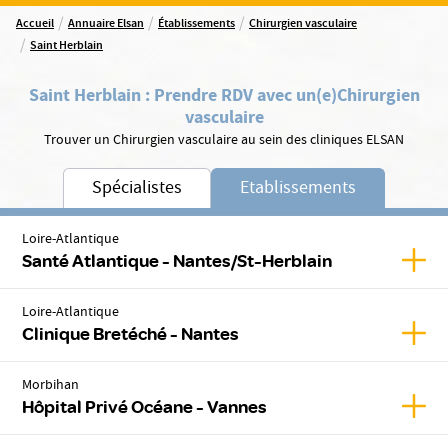
/
/
/
Accueil
Annuaire Elsan
Établissements
Chirurgien vasculaire
/
Saint Herblain
Saint Herblain
:
Prendre RDV avec un(e)
Chirurgien
vasculaire
Trouver un Chirurgien vasculaire au sein des cliniques ELSAN
Spécialistes
Etablissements
Loire-Atlantique
Affic
Santé Atlantique - Nantes/St-Herblain
Loire-Atlantique
Affic
Clinique Bretéché - Nantes
Morbihan
Affic
Hôpital Privé Océane - Vannes