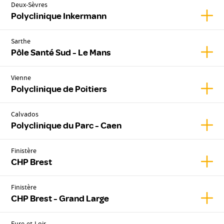
Deux-Sèvres
Affic
Polyclinique Inkermann
Sarthe
Affic
Pôle Santé Sud - Le Mans
Vienne
Affic
Polyclinique de Poitiers
Calvados
Affic
Polyclinique du Parc - Caen
Finistère
Affic
CHP Brest
Finistère
Affic
CHP Brest - Grand Large