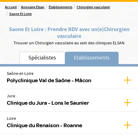
/
/
/
Accueil
Annuaire Elsan
Établissements
Chirurgien vasculaire
/
Saone Et Loire
Saone Et Loire
:
Prendre RDV avec un(e)
Chirurgien
vasculaire
Trouver un Chirurgien vasculaire au sein des cliniques ELSAN
Spécialistes
Etablissements
Saône-et-Loire
Affic
Polyclinique Val de Saône - Mâcon
Jura
Affich
Clinique du Jura - Lons le Saunier
Loire
Affic
Clinique du Renaison - Roanne