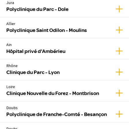
Jura
Affic
Polyclinique du Parc - Dole
Allier
Affic
Polyclinique Saint Odilon - Moulins
Ain
Affic
Hôpital privé d'Ambérieu
Rhône
Affic
Clinique du Parc - Lyon
Loire
Affic
Clinique Nouvelle du Forez - Montbrison
Doubs
Affic
Polyclinique de Franche-Comté - Besançon