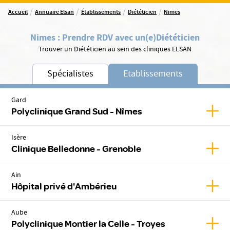
/
/
/
/
Accueil
Annuaire Elsan
Établissements
Diététicien
Nimes
Nimes
:
Prendre RDV avec un(e)
Diététicien
Trouver un Diététicien au sein des cliniques ELSAN
Spécialistes
Etablissements
Gard
Affic
Polyclinique Grand Sud - Nîmes
Isère
Affic
Clinique Belledonne - Grenoble
Ain
Affic
Hôpital privé d'Ambérieu
Aube
Affic
Polyclinique Montier la Celle - Troyes