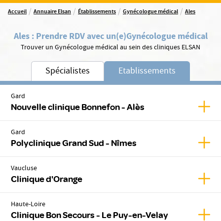
/
/
/
/
Accueil
Annuaire Elsan
Établissements
Gynécologue médical
Ales
Ales
:
Prendre RDV avec un(e)
Gynécologue médical
Trouver un Gynécologue médical au sein des cliniques ELSAN
Spécialistes
Etablissements
Gard
Affic
Nouvelle clinique Bonnefon - Alès
Gard
Affic
Polyclinique Grand Sud - Nîmes
Vaucluse
Affic
Clinique d'Orange
Haute-Loire
Affic
Clinique Bon Secours - Le Puy-en-Velay