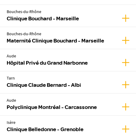
Bouches-du-Rhône
Affic
Clinique Bouchard - Marseille
Bouches-du-Rhône
Affic
Maternité Clinique Bouchard - Marseille
Aude
Affic
Hôpital Privé du Grand Narbonne
Tarn
Affic
Clinique Claude Bernard - Albi
Aude
Affic
Polyclinique Montréal - Carcassonne
Isère
Affic
Clinique Belledonne - Grenoble