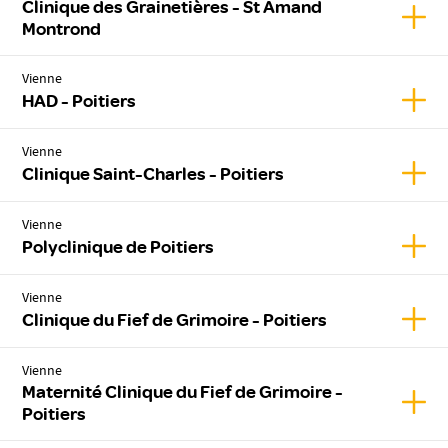
Clinique des Grainetières - St Amand
Affic
Montrond
Vienne
Affic
HAD - Poitiers
Vienne
Affic
Clinique Saint-Charles - Poitiers
Vienne
Affic
Polyclinique de Poitiers
Vienne
Affich
Clinique du Fief de Grimoire - Poitiers
Vienne
Maternité Clinique du Fief de Grimoire -
Affic
Poitiers