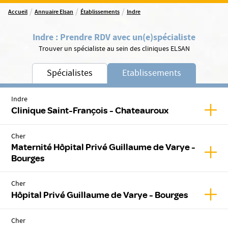
/
/
/
Accueil
Annuaire Elsan
Établissements
Indre
Indre
:
Prendre RDV avec un(e)
spécialiste
Trouver un spécialiste au sein des cliniques ELSAN
Spécialistes
Etablissements
Indre
Affic
Clinique Saint-François - Chateauroux
Cher
Maternité Hôpital Privé Guillaume de Varye -
Affic
Bourges
Cher
Affic
Hôpital Privé Guillaume de Varye - Bourges
Cher