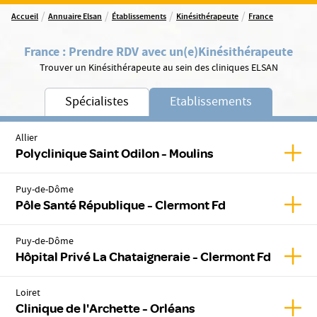
/
/
/
/
Accueil
Annuaire Elsan
Établissements
Kinésithérapeute
France
France
:
Prendre RDV avec un(e)
Kinésithérapeute
Trouver un Kinésithérapeute au sein des cliniques ELSAN
Spécialistes
Etablissements
Allier
Affic
Polyclinique Saint Odilon - Moulins
Puy-de-Dôme
Affic
Pôle Santé République - Clermont Fd
Puy-de-Dôme
Affic
Hôpital Privé La Chataigneraie - Clermont Fd
Loiret
Affic
Clinique de l'Archette - Orléans