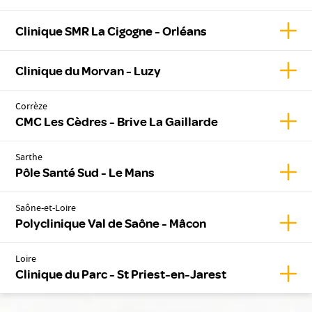
Affic
Clinique SMR La Cigogne - Orléans
Affic
Clinique du Morvan - Luzy
Corrèze
Affic
CMC Les Cèdres - Brive La Gaillarde
Sarthe
Affic
Pôle Santé Sud - Le Mans
Saône-et-Loire
Affic
Polyclinique Val de Saône - Mâcon
Loire
Affic
Clinique du Parc - St Priest-en-Jarest