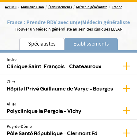
/
/
/
/
Accueil
Annuaire Elsan
Établissements
Médecin généraliste
France
France
:
Prendre RDV avec un(e)
Médecin généraliste
Trouver un Médecin généraliste au sein des cliniques ELSAN
Spécialistes
Etablissements
Indre
Affic
Clinique Saint-François - Chateauroux
Cher
Affic
Hôpital Privé Guillaume de Varye - Bourges
Allier
Affich
Polyclinique la Pergola - Vichy
Puy-de-Dôme
Affic
Pôle Santé République - Clermont Fd