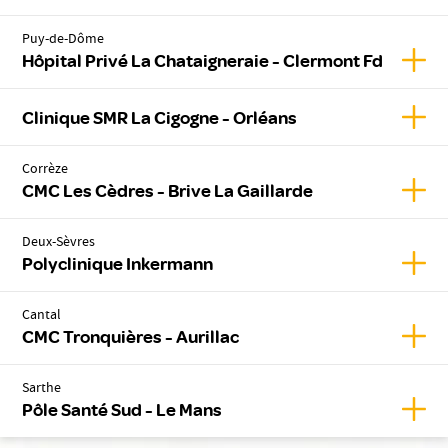
Puy-de-Dôme
Affic
Hôpital Privé La Chataigneraie - Clermont Fd
Affic
Clinique SMR La Cigogne - Orléans
Corrèze
Affic
CMC Les Cèdres - Brive La Gaillarde
Deux-Sèvres
Affic
Polyclinique Inkermann
Cantal
Affic
CMC Tronquières - Aurillac
Sarthe
Affic
Pôle Santé Sud - Le Mans