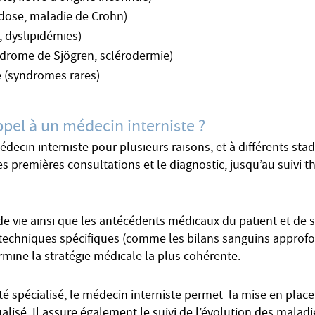
ïdose, maladie de Crohn)
 dyslipidémies)
ndrome de Sjögren, sclérodermie)
e (syndromes rares)
appel à un médecin interniste ?
édecin interniste pour plusieurs raisons, et à différents sta
es premières consultations et le diagnostic, jusqu’au suivi t
e vie ainsi que les antécédents médicaux du patient et de s
et techniques spécifiques (comme les bilans sanguins approfo
rmine la stratégie médicale la plus cohérente.
 spécialisé, le médecin interniste permet la mise en place
dualisé. Il assure également le suivi de l’évolution des mala