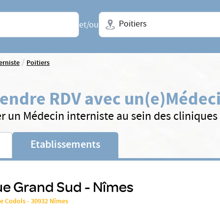
Ville + N° de département, régio
et/ou
/
erniste
Poitiers
endre RDV avec un(e)
Médeci
r un Médecin interniste au sein des clinique
Etablissements
ue Grand Sud - Nîmes
de Codols - 30932 Nîmes