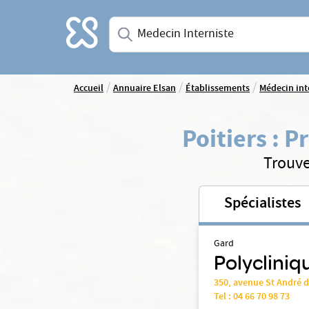
Accueil
Saisissez une spécialité ou un service
/
/
/
Accueil
Annuaire Elsan
Établissements
Médecin int
Poitiers
:
Pr
Trouve
Spécialistes
Gard
Polycliniq
350, avenue St André 
Tel :
04 66 70 98 73