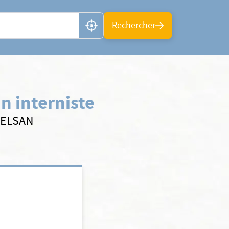
n ou CP
Rechercher
n interniste
s ELSAN