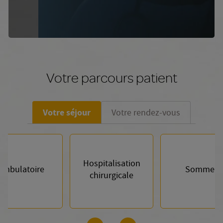
Votre parcours patient
Votre séjour
Votre rendez-vous
Hospitalisation
Ambulatoire
Sommeil
chirurgicale