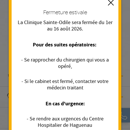
Fermer
Fermeture estivale
La Clinique Sainte-Odile sera fermée du 1er
En savoir plus
au 16 août 2026.
Pour des suites opératoires:
Nos spécialités médicales
- Se rapprocher du chirurgien qui vous a
opéré,
Anesthésie et réanimation
- Si le cabinet est fermé, contacter votre
médecin traitant
Cardiologie
En cas d'urgence:
Chirurgie orthopédique et traumatologique
- Se rendre aux urgences du Centre
Hospitalier de Haguenau