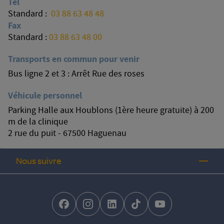
Tel
Standard :
03 88 63 48 48
Fax
Standard :
03 88 63 48 00
Transports en commun pour venir
Bus ligne 2 et 3 : Arrêt Rue des roses
Véhicule personnel
Parking Halle aux Houblons (1ère heure gratuite) à 200
m de la clinique
2 rue du puit - 67500 Haguenau
Nous suivre
facebook-brands
instagram
linkedin-brands
tiktok-brands
youtube