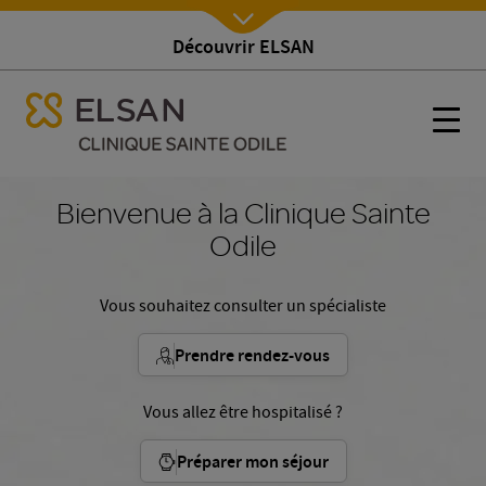
Découvrir ELSAN
Nx:Afficher menu
se menu mobile
Accueil
se menu mobile
Nx:s
Nx:Aller
au
Bienvenue à la Clinique Sainte
contenu
Odile
principal
Vous souhaitez consulter un spécialiste
Prendre rendez-vous
Vous allez être hospitalisé ?
Préparer mon séjour