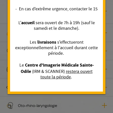
Chirurgie plastique reconstructrice et
- En cas d'extrême urgence, contacter le 15
esthétique
accueil
L'
sera ouvert de 7h à 19h (sauf le
samedi et le dimanche).
Kinésithérapie
livraisons
Les
s'effectueront
exceptionnellement à l'accueil durant cette
Médecine interne
période.
Centre d'Imagerie Médicale Sainte-
Le
Neurologie
Odile
(IRM & SCANNER)
restera ouvert
toute la période
.
Ophtalmologie
Oto-rhino-laryngologie