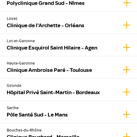
Affic
Polyclinique Grand Sud - Nîmes
Loiret
Affic
Clinique de l'Archette - Orléans
Lot-et-Garonne
Affich
Clinique Esquirol Saint Hilaire - Agen
Haute-Garonne
Affic
Clinique Ambroise Paré - Toulouse
Gironde
Affic
Hôpital Privé Saint-Martin - Bordeaux
Sarthe
Affic
Pôle Santé Sud - Le Mans
Bouches-du-Rhône
Affic
Clinique Bouchard - Marseille