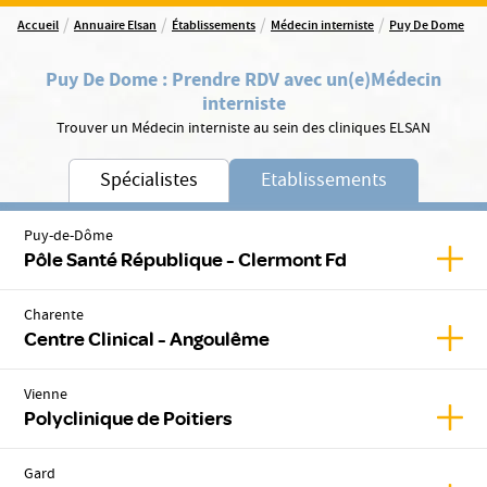
/
/
/
/
Accueil
Annuaire Elsan
Établissements
Médecin interniste
Puy De Dome
Puy De Dome
:
Prendre RDV avec un(e)
Médecin
interniste
Trouver un Médecin interniste au sein des cliniques ELSAN
Spécialistes
Etablissements
Puy-de-Dôme
Affic
Pôle Santé République - Clermont Fd
Charente
Affic
Centre Clinical - Angoulême
Vienne
Affic
Polyclinique de Poitiers
Gard