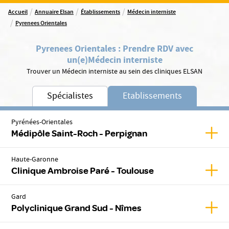
/
/
/
Accueil
Annuaire Elsan
Établissements
Médecin interniste
/
Pyrenees Orientales
Pyrenees Orientales
:
Prendre RDV avec
un(e)
Médecin interniste
Trouver un Médecin interniste au sein des cliniques ELSAN
Spécialistes
Etablissements
Pyrénées-Orientales
Affic
Médipôle Saint-Roch - Perpignan
Haute-Garonne
Affic
Clinique Ambroise Paré - Toulouse
Gard
Affic
Polyclinique Grand Sud - Nîmes