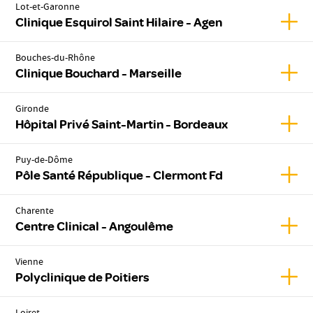
Lot-et-Garonne
Affich
Clinique Esquirol Saint Hilaire - Agen
Bouches-du-Rhône
Affic
Clinique Bouchard - Marseille
Gironde
Affic
Hôpital Privé Saint-Martin - Bordeaux
Puy-de-Dôme
Affic
Pôle Santé République - Clermont Fd
Charente
Affic
Centre Clinical - Angoulême
Vienne
Affic
Polyclinique de Poitiers