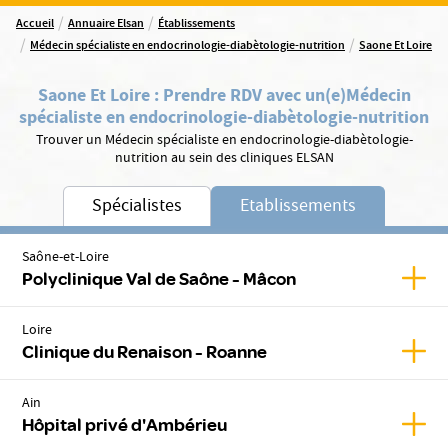
/
/
Accueil
Annuaire Elsan
Établissements
/
/
Médecin spécialiste en endocrinologie-diabètologie-nutrition
Saone Et Loire
Saone Et Loire
:
Prendre RDV avec un(e)
Médecin
spécialiste en endocrinologie-diabètologie-nutrition
Trouver un Médecin spécialiste en endocrinologie-diabètologie-
nutrition au sein des cliniques ELSAN
Spécialistes
Etablissements
Saône-et-Loire
Affic
Polyclinique Val de Saône - Mâcon
Loire
Affic
Clinique du Renaison - Roanne
Ain
Affic
Hôpital privé d'Ambérieu