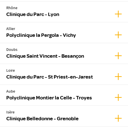
Rhône
Affic
Clinique du Parc - Lyon
Allier
Affich
Polyclinique la Pergola - Vichy
Doubs
Affic
Clinique Saint Vincent - Besançon
Loire
Affic
Clinique du Parc - St Priest-en-Jarest
Aube
Affic
Polyclinique Montier la Celle - Troyes
Isère
Affic
Clinique Belledonne - Grenoble