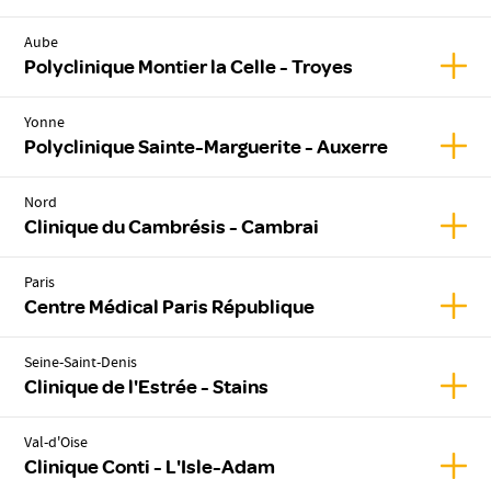
Aube
Affic
Polyclinique Montier la Celle - Troyes
Yonne
Affic
Polyclinique Sainte-Marguerite - Auxerre
Nord
Affic
Clinique du Cambrésis - Cambrai
Paris
Affic
Centre Médical Paris République
Seine-Saint-Denis
Affich
Clinique de l'Estrée - Stains
Val-d'Oise
Affic
Clinique Conti - L'Isle-Adam