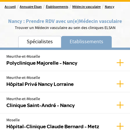
/
/
/
/
Accueil
Annuaire Elsan
Établissements
Médecin vasculaire
Nancy
Nancy
:
Prendre RDV avec un(e)
Médecin vasculaire
Trouver un Médecin vasculaire au sein des cliniques ELSAN
Spécialistes
Etablissements
Meurthe-et-Moselle
Affic
Polyclinique Majorelle - Nancy
Meurthe-et-Moselle
Affic
Hôpital Privé Nancy Lorraine
Meurthe-et-Moselle
Affic
Clinique Saint-André - Nancy
Moselle
Affic
Hôpital-Clinique Claude Bernard - Metz