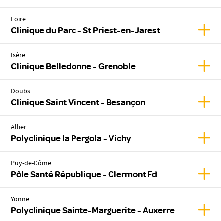
Loire
Affic
Clinique du Parc - St Priest-en-Jarest
Isère
Affic
Clinique Belledonne - Grenoble
Doubs
Affic
Clinique Saint Vincent - Besançon
Allier
Affich
Polyclinique la Pergola - Vichy
Puy-de-Dôme
Affic
Pôle Santé République - Clermont Fd
Yonne
Affic
Polyclinique Sainte-Marguerite - Auxerre