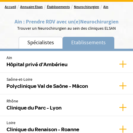
/
/
/
/
Accueil
Annuaire Elsan
Établissements
Neurochirurgien
Ain
Ain
:
Prendre RDV avec un(e)
Neurochirurgien
Trouver un Neurochirurgien au sein des cliniques ELSAN
Spécialistes
Etablissements
Ain
Affic
Hôpital privé d'Ambérieu
Saône-et-Loire
Affic
Polyclinique Val de Saône - Mâcon
Rhône
Affic
Clinique du Parc - Lyon
Loire
Affic
Clinique du Renaison - Roanne