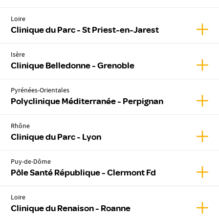
Loire
Affic
Clinique du Parc - St Priest-en-Jarest
Isère
Affic
Clinique Belledonne - Grenoble
Pyrénées-Orientales
Affic
Polyclinique Méditerranée - Perpignan
Rhône
Affic
Clinique du Parc - Lyon
Puy-de-Dôme
Affic
Pôle Santé République - Clermont Fd
Loire
Affic
Clinique du Renaison - Roanne