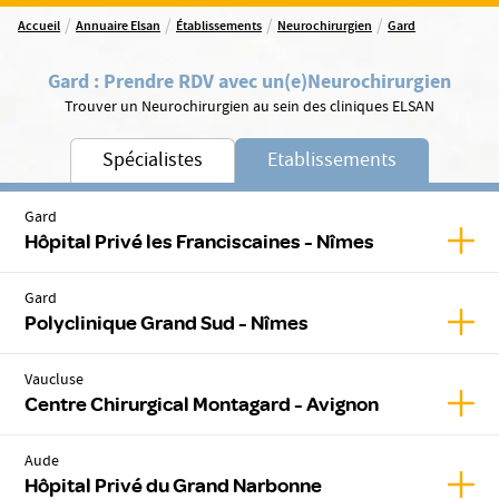
/
/
/
/
Accueil
Annuaire Elsan
Établissements
Neurochirurgien
Gard
Gard
:
Prendre RDV avec un(e)
Neurochirurgien
Trouver un Neurochirurgien au sein des cliniques ELSAN
Spécialistes
Etablissements
Gard
Affic
Hôpital Privé les Franciscaines - Nîmes
Gard
Affic
Polyclinique Grand Sud - Nîmes
Vaucluse
Affic
Centre Chirurgical Montagard - Avignon
Aude
Affic
Hôpital Privé du Grand Narbonne