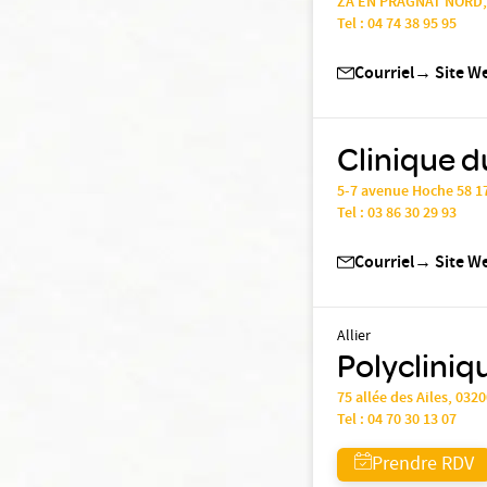
ZA EN PRAGNAT NORD,
Tel :
04 74 38 95 95
Courriel
→
Site W
Clinique d
5-7 avenue Hoche 58 1
Tel :
03 86 30 29 93
Courriel
→
Site W
Allier
Polycliniqu
75 allée des Ailes, 032
Tel :
04 70 30 13 07
Prendre RDV