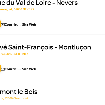
ue du Val de Loire - Nevers
Trésaguet, 58000 NEVERS
Courriel
→
Site Web
ivé Saint-François - Montluçon
t, 03630 DESERTINES
Courriel
→
Site Web
ont le Bois
nis, 52000 Chaumont