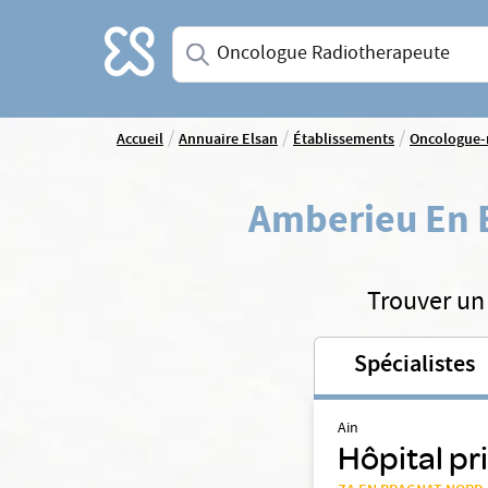
Accueil
Saisissez une spécialité ou un service
/
/
/
Accueil
Annuaire Elsan
Établissements
Oncologue-
Amberieu En 
Trouver un
Spécialistes
Ain
Hôpital pr