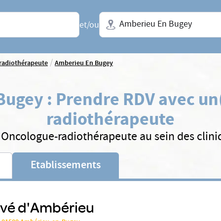
Ville + N° de département, régio
et/ou
/
radiothérapeute
Amberieu En Bugey
Bugey
:
Prendre RDV avec un
radiothérapeute
 Oncologue-radiothérapeute au sein des clin
Etablissements
ivé d'Ambérieu