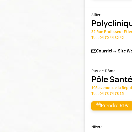
Allier
Polycliniq
32 Rue Professeur Etie
Tel :
04 70 44 32 42
Courriel
→
Site W
Puy-de-Dôme
Pôle Santé
105 avenue de la Rép
Tel :
04 73 74 78 15
Prendre RDV
Nièvre