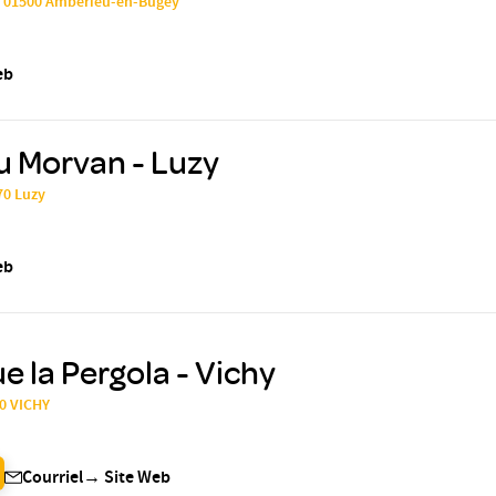
 01500 Ambérieu-en-Bugey
eb
u Morvan - Luzy
70 Luzy
eb
e la Pergola - Vichy
00 VICHY
Courriel
→
Site Web