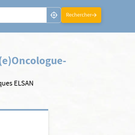
n ou CP
Rechercher
(e)
Oncologue-
iques ELSAN