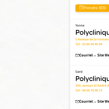
Prendre RDV
Yonne
Polycliniq
5 Avenue de la Fontain
Tel :
03 86 94 49 49
Courriel
→
Site W
Gard
Polycliniq
350, avenue St André 
Tel :
04 66 70 98 73
Courriel
→
Site W