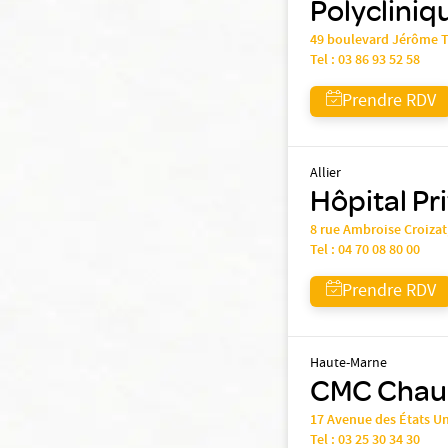
Polycliniq
49 boulevard Jérôme 
Tel :
03 86 93 52 58
Prendre RDV
Allier
Hôpital Pr
8 rue Ambroise Croiza
Tel :
04 70 08 80 00
Prendre RDV
Haute-Marne
CMC Chaum
17 Avenue des États U
Tel :
03 25 30 34 30