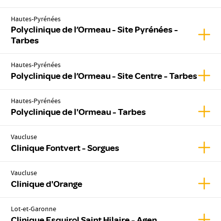
Hautes-Pyrénées
Polyclinique de l’Ormeau - Site Pyrénées -
Affic
Tarbes
Hautes-Pyrénées
Affic
Polyclinique de l’Ormeau - Site Centre - Tarbes
Hautes-Pyrénées
Affic
Polyclinique de l'Ormeau - Tarbes
Vaucluse
Affic
Clinique Fontvert - Sorgues
Vaucluse
Affic
Clinique d'Orange
Lot-et-Garonne
Affich
Clinique Esquirol Saint Hilaire - Agen