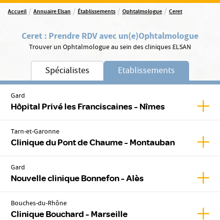
/
/
/
/
Accueil
Annuaire Elsan
Établissements
Ophtalmologue
Ceret
Ceret
:
Prendre RDV avec un(e)
Ophtalmologue
Trouver un Ophtalmologue au sein des cliniques ELSAN
Spécialistes
Etablissements
Gard
Affic
Hôpital Privé les Franciscaines - Nîmes
Tarn-et-Garonne
Affic
Clinique du Pont de Chaume - Montauban
Gard
Affic
Nouvelle clinique Bonnefon - Alès
Bouches-du-Rhône
Affic
Clinique Bouchard - Marseille