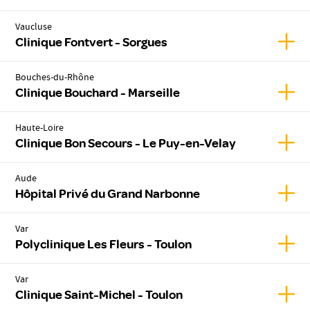
Vaucluse
Affic
Clinique Fontvert - Sorgues
Bouches-du-Rhône
Affic
Clinique Bouchard - Marseille
Haute-Loire
Affic
Clinique Bon Secours - Le Puy-en-Velay
Aude
Affic
Hôpital Privé du Grand Narbonne
Var
Affic
Polyclinique Les Fleurs - Toulon
Var
Affic
Clinique Saint-Michel - Toulon