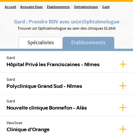
/
/
/
/
Accueil
Annuaire Elsan
Établissements
Ophtalmologue
Gard
Gard
:
Prendre RDV avec un(e)
Ophtalmologue
Trouver un Ophtalmologue au sein des cliniques ELSAN
Spécialistes
Etablissements
Gard
Affic
Hôpital Privé les Franciscaines - Nîmes
Gard
Affic
Polyclinique Grand Sud - Nîmes
Gard
Affic
Nouvelle clinique Bonnefon - Alès
Vaucluse
Affic
Clinique d'Orange