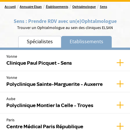
/
/
/
/
Accueil
Annuaire Elsan
Établissements
Ophtalmologue
Sens
Sens
:
Prendre RDV avec un(e)
Ophtalmologue
Trouver un Ophtalmologue au sein des cliniques ELSAN
Spécialistes
Etablissements
Yonne
Affic
Clinique Paul Picquet - Sens
Yonne
Affic
Polyclinique Sainte-Marguerite - Auxerre
Aube
Affic
Polyclinique Montier la Celle - Troyes
Paris
Affic
Centre Médical Paris République