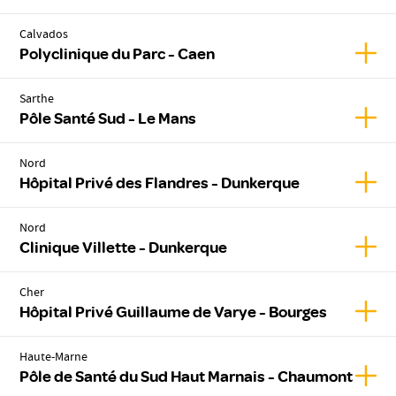
Calvados
Affic
Polyclinique du Parc - Caen
Sarthe
Affic
Pôle Santé Sud - Le Mans
Nord
Affic
Hôpital Privé des Flandres - Dunkerque
Nord
Affic
Clinique Villette - Dunkerque
Cher
Affic
Hôpital Privé Guillaume de Varye - Bourges
Haute-Marne
Affic
Pôle de Santé du Sud Haut Marnais - Chaumont