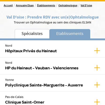
/
/
/
/
Accueil
Annuaire Elsan
Établissements
Ophtalmologue
Val D'oise
Val D'oise
:
Prendre RDV avec un(e)
Ophtalmologue
Trouver un Ophtalmologue au sein des cliniques ELSAN
Spécialistes
Etablissements
Nord
Affic
Hôpitaux Privés du Hainaut
Nord
Affic
HP du Hainaut - Vauban - Valenciennes
Yonne
Affic
Polyclinique Sainte-Marguerite - Auxerre
Pas-de-Calais
Affic
Clinique Saint-Omer