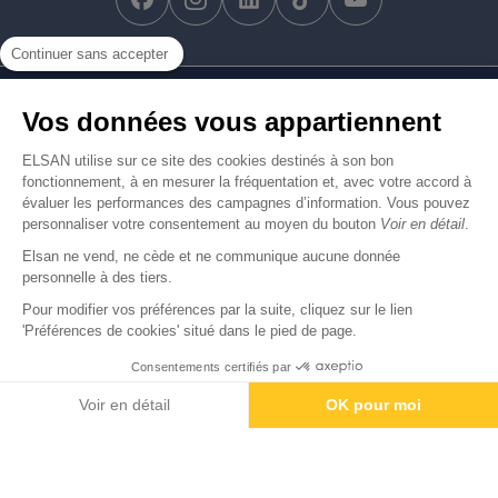
facebook-brands
instagram
linkedin-brands
tiktok-brands
youtube
Continuer sans accepter
Nous trouver
Vos données vous appartiennent
Nous rejoindre
ELSAN utilise sur ce site des cookies destinés à son bon
fonctionnement, à en mesurer la fréquentation et, avec votre accord à
évaluer les performances des campagnes d’information. Vous pouvez
Devenir fournisseur
personnaliser votre consentement au moyen du bouton
Voir en détail
.
Elsan ne vend, ne cède et ne communique aucune donnée
© Copyright 2026
Elsan
personnelle à des tiers.
-
-
-
-
Mentions Légales
Données personnelles
Gestion des cookies
Droits & Devoirs
Agence digitale : VOID
Pour modifier vos préférences par la suite, cliquez sur le lien
'Préférences de cookies' situé dans le pied de page.
Consentements certifiés par
Paiement
Voir en détail
OK pour moi
Axeptio consent
Plateforme de Gestion du Consentement : Personnalisez vos O
Notre plateforme vous permet d'adapter et de gérer vos paramètr