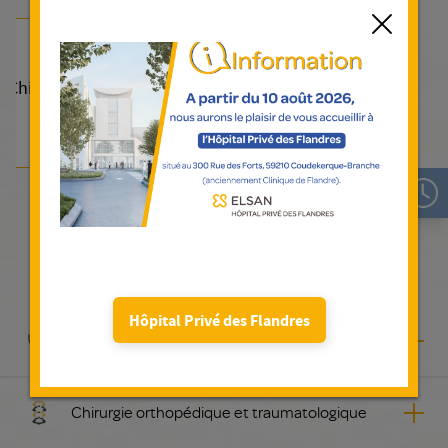
Fermer
Chirurgie
Nos spécialités médicales
Hôpital Privé des Flandres
Anesthésie et réanimation
Chirurgie orthopédique et traumatologique