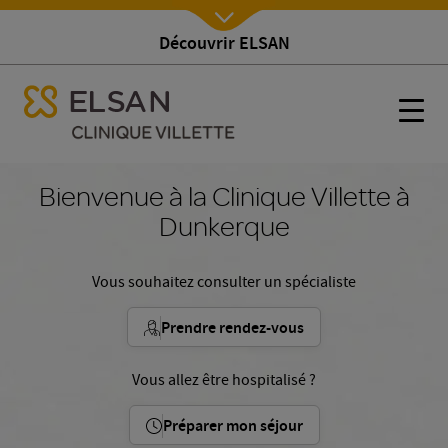
Découvrir ELSAN
Nx:Afficher menu
se menu mobile
Accueil
se menu mobile
Nx:s
Nx:Aller
au
Bienvenue à la Clinique Villette à
contenu
Dunkerque
principal
Vous souhaitez consulter un spécialiste
Prendre rendez-vous
Vous allez être hospitalisé ?
Préparer mon séjour