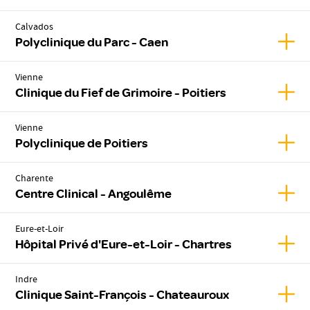
Calvados
Affic
Polyclinique du Parc - Caen
Vienne
Affich
Clinique du Fief de Grimoire - Poitiers
Vienne
Affic
Polyclinique de Poitiers
Charente
Affic
Centre Clinical - Angoulême
Eure-et-Loir
Affic
Hôpital Privé d'Eure-et-Loir - Chartres
Indre
Affic
Clinique Saint-François - Chateauroux