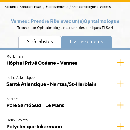
/
/
/
/
Accueil
Annuaire Elsan
Établissements
Ophtalmologue
Vannes
Vannes
:
Prendre RDV avec un(e)
Ophtalmologue
Trouver un Ophtalmologue au sein des cliniques ELSAN
Spécialistes
Etablissements
Morbihan
Affic
Hôpital Privé Océane - Vannes
Loire-Atlantique
Affic
Santé Atlantique - Nantes/St-Herblain
Sarthe
Affic
Pôle Santé Sud - Le Mans
Deux-Sèvres
Affic
Polyclinique Inkermann