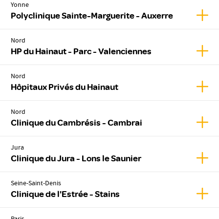
Yonne
Affic
Polyclinique Sainte-Marguerite - Auxerre
Nord
Affic
HP du Hainaut - Parc - Valenciennes
Nord
Affic
Hôpitaux Privés du Hainaut
Nord
Affic
Clinique du Cambrésis - Cambrai
Jura
Affich
Clinique du Jura - Lons le Saunier
Seine-Saint-Denis
Affich
Clinique de l'Estrée - Stains