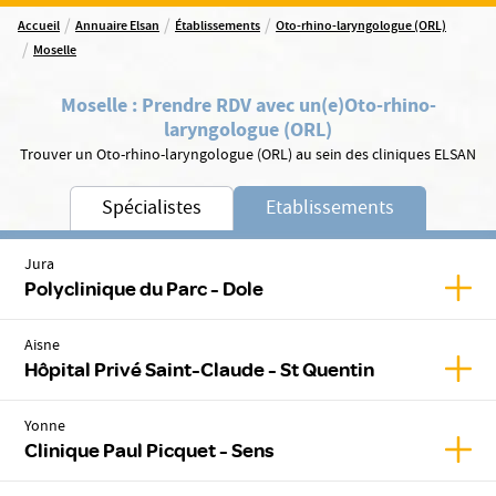
/
/
/
Accueil
Annuaire Elsan
Établissements
Oto-rhino-laryngologue (ORL)
/
Moselle
Moselle
:
Prendre RDV avec un(e)
Oto-rhino-
laryngologue (ORL)
Trouver un Oto-rhino-laryngologue (ORL) au sein des cliniques ELSAN
Spécialistes
Etablissements
Jura
Affic
Polyclinique du Parc - Dole
Aisne
Affic
Hôpital Privé Saint-Claude - St Quentin
Yonne
Affic
Clinique Paul Picquet - Sens