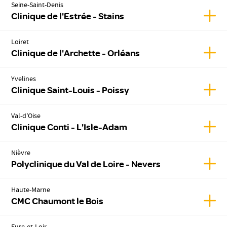
Seine-Saint-Denis
Affich
Clinique de l'Estrée - Stains
Loiret
Affic
Clinique de l'Archette - Orléans
Yvelines
Affic
Clinique Saint-Louis - Poissy
Val-d'Oise
Affic
Clinique Conti - L'Isle-Adam
Nièvre
Affic
Polyclinique du Val de Loire - Nevers
Haute-Marne
Affic
CMC Chaumont le Bois