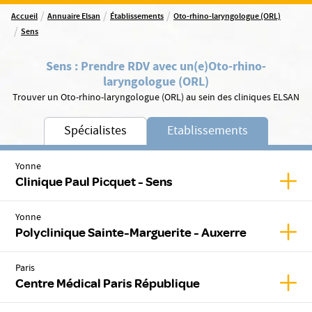
/
/
/
Accueil
Annuaire Elsan
Établissements
Oto-rhino-laryngologue (ORL)
/
Sens
Sens
:
Prendre RDV avec un(e)
Oto-rhino-
laryngologue (ORL)
Trouver un Oto-rhino-laryngologue (ORL) au sein des cliniques ELSAN
Spécialistes
Etablissements
Yonne
Affic
Clinique Paul Picquet - Sens
Yonne
Affic
Polyclinique Sainte-Marguerite - Auxerre
Paris
Affic
Centre Médical Paris République