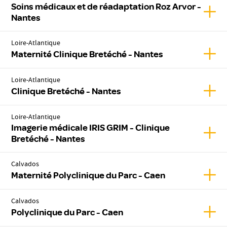
Soins médicaux et de réadaptation Roz Arvor -
Affic
Nantes
Loire-Atlantique
Affic
Maternité Clinique Bretéché - Nantes
Loire-Atlantique
Affic
Clinique Bretéché - Nantes
Loire-Atlantique
Imagerie médicale IRIS GRIM - Clinique
Affic
Bretéché - Nantes
Calvados
Affic
Maternité Polyclinique du Parc - Caen
Calvados
Affic
Polyclinique du Parc - Caen