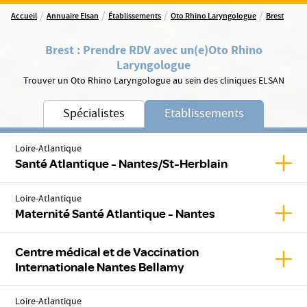
/
/
/
/
Accueil
Annuaire Elsan
Établissements
Oto Rhino Laryngologue
Brest
Brest
:
Prendre RDV avec un(e)
Oto Rhino
Laryngologue
Trouver un Oto Rhino Laryngologue au sein des cliniques ELSAN
Spécialistes
Etablissements
Loire-Atlantique
Affic
Santé Atlantique - Nantes/St-Herblain
Loire-Atlantique
Affic
Maternité Santé Atlantique - Nantes
Centre médical et de Vaccination
Affic
Internationale Nantes Bellamy
Loire-Atlantique