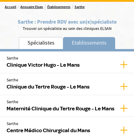
/
/
/
Accueil
Annuaire Elsan
Établissements
Sarthe
Sarthe
:
Prendre RDV avec un(e)
spécialiste
Trouver un spécialiste au sein des cliniques ELSAN
Spécialistes
Etablissements
Sarthe
Affic
Clinique Victor Hugo - Le Mans
Sarthe
Affic
Clinique du Tertre Rouge - Le Mans
Sarthe
Affic
Maternité Clinique du Tertre Rouge - Le Mans
Sarthe
Affic
Centre Médico Chirurgical du Mans