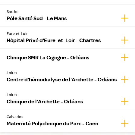
Sarthe
Affic
Pôle Santé Sud - Le Mans
Eure-et-Loir
Affic
Hôpital Privé d'Eure-et-Loir - Chartres
Affic
Clinique SMR La Cigogne - Orléans
Loiret
Affic
Centre d'hémodialyse de l'Archette - Orléans
Loiret
Affic
Clinique de l'Archette - Orléans
Calvados
Affic
Maternité Polyclinique du Parc - Caen