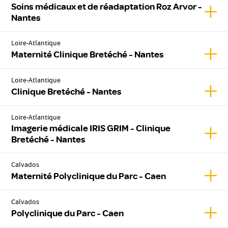
Soins médicaux et de réadaptation Roz Arvor -
Affic
Nantes
Loire-Atlantique
Affic
Maternité Clinique Bretéché - Nantes
Loire-Atlantique
Affic
Clinique Bretéché - Nantes
Loire-Atlantique
Imagerie médicale IRIS GRIM - Clinique
Affic
Bretéché - Nantes
Calvados
Affic
Maternité Polyclinique du Parc - Caen
Calvados
Affic
Polyclinique du Parc - Caen