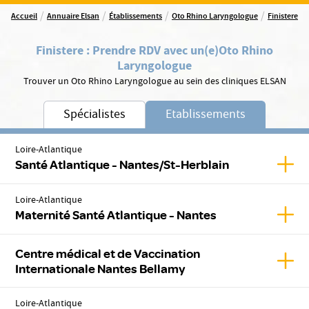
/
/
/
/
Accueil
Annuaire Elsan
Établissements
Oto Rhino Laryngologue
Finistere
Finistere
:
Prendre RDV avec un(e)
Oto Rhino
Laryngologue
Trouver un Oto Rhino Laryngologue au sein des cliniques ELSAN
Spécialistes
Etablissements
Loire-Atlantique
Affic
Santé Atlantique - Nantes/St-Herblain
Loire-Atlantique
Affic
Maternité Santé Atlantique - Nantes
Centre médical et de Vaccination
Affic
Internationale Nantes Bellamy
Loire-Atlantique