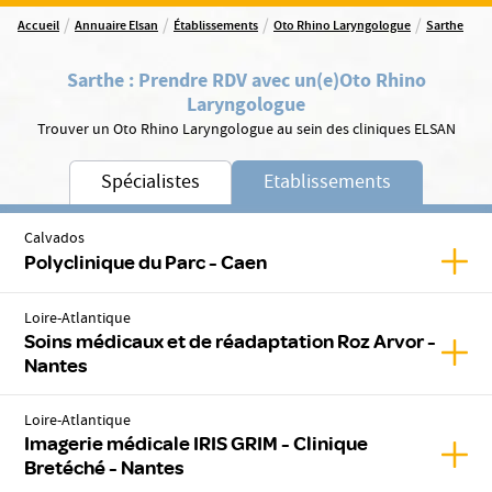
/
/
/
/
Accueil
Annuaire Elsan
Établissements
Oto Rhino Laryngologue
Sarthe
Sarthe
:
Prendre RDV avec un(e)
Oto Rhino
Laryngologue
Trouver un Oto Rhino Laryngologue au sein des cliniques ELSAN
Spécialistes
Etablissements
Calvados
Affic
Polyclinique du Parc - Caen
Loire-Atlantique
Soins médicaux et de réadaptation Roz Arvor -
Affic
Nantes
Loire-Atlantique
Imagerie médicale IRIS GRIM - Clinique
Affic
Bretéché - Nantes