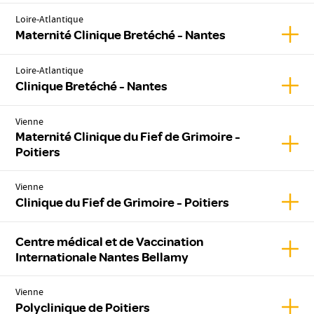
Loire-Atlantique
Affic
Maternité Clinique Bretéché - Nantes
Loire-Atlantique
Affic
Clinique Bretéché - Nantes
Vienne
Maternité Clinique du Fief de Grimoire -
Affic
Poitiers
Vienne
Affich
Clinique du Fief de Grimoire - Poitiers
Centre médical et de Vaccination
Affic
Internationale Nantes Bellamy
Vienne
Affic
Polyclinique de Poitiers