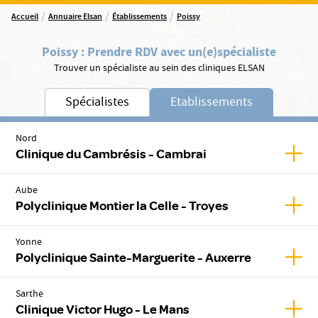
/
/
/
Accueil
Annuaire Elsan
Établissements
Poissy
Poissy
:
Prendre RDV avec un(e)
spécialiste
Trouver un spécialiste au sein des cliniques ELSAN
Spécialistes
Etablissements
Nord
Affic
Clinique du Cambrésis - Cambrai
Aube
Affic
Polyclinique Montier la Celle - Troyes
Yonne
Affic
Polyclinique Sainte-Marguerite - Auxerre
Sarthe
Affic
Clinique Victor Hugo - Le Mans