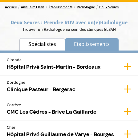
/
/
/
/
Accueil
Annuaire Elsan
Établissements
Radiologue
Deux Sevres
Deux Sevres
:
Prendre RDV avec un(e)
Radiologue
Trouver un Radiologue au sein des cliniques ELSAN
Spécialistes
Etablissements
Gironde
Affic
Hôpital Privé Saint-Martin - Bordeaux
Dordogne
Affic
Clinique Pasteur - Bergerac
Corrèze
Affic
CMC Les Cèdres - Brive La Gaillarde
Cher
Affic
Hôpital Privé Guillaume de Varye - Bourges