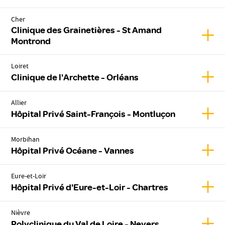
Cher
Clinique des Grainetières - St Amand
Affic
Montrond
Loiret
Affic
Clinique de l'Archette - Orléans
Allier
Affic
Hôpital Privé Saint-François - Montluçon
Morbihan
Affic
Hôpital Privé Océane - Vannes
Eure-et-Loir
Affic
Hôpital Privé d'Eure-et-Loir - Chartres
Nièvre
Affic
Polyclinique du Val de Loire - Nevers