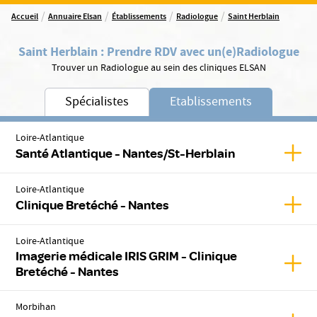
/
/
/
/
Accueil
Annuaire Elsan
Établissements
Radiologue
Saint Herblain
Saint Herblain
:
Prendre RDV avec un(e)
Radiologue
Trouver un Radiologue au sein des cliniques ELSAN
Spécialistes
Etablissements
Loire-Atlantique
Affic
Santé Atlantique - Nantes/St-Herblain
Loire-Atlantique
Affic
Clinique Bretéché - Nantes
Loire-Atlantique
Imagerie médicale IRIS GRIM - Clinique
Affic
Bretéché - Nantes
Morbihan