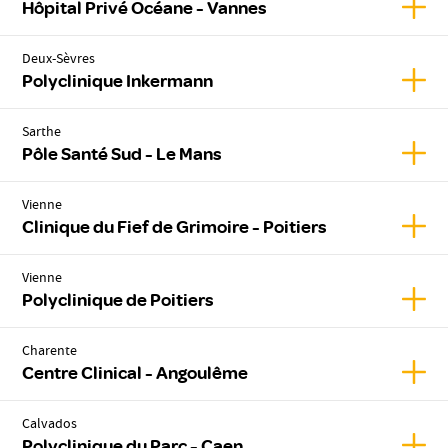
Affic
Hôpital Privé Océane - Vannes
Deux-Sèvres
Affic
Polyclinique Inkermann
Sarthe
Affic
Pôle Santé Sud - Le Mans
Vienne
Affich
Clinique du Fief de Grimoire - Poitiers
Vienne
Affic
Polyclinique de Poitiers
Charente
Affic
Centre Clinical - Angoulême
Calvados
Affic
Polyclinique du Parc - Caen