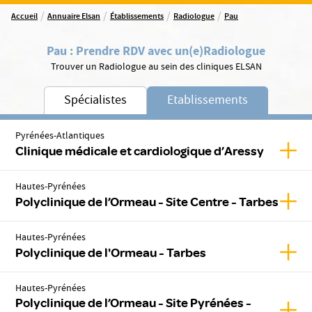
/
/
/
/
Accueil
Annuaire Elsan
Établissements
Radiologue
Pau
Pau
:
Prendre RDV avec un(e)
Radiologue
Trouver un Radiologue au sein des cliniques ELSAN
Spécialistes
Etablissements
Pyrénées-Atlantiques
Affic
Clinique médicale et cardiologique d’Aressy
Hautes-Pyrénées
Affic
Polyclinique de l’Ormeau - Site Centre - Tarbes
Hautes-Pyrénées
Affic
Polyclinique de l'Ormeau - Tarbes
Hautes-Pyrénées
Polyclinique de l’Ormeau - Site Pyrénées -
Affic