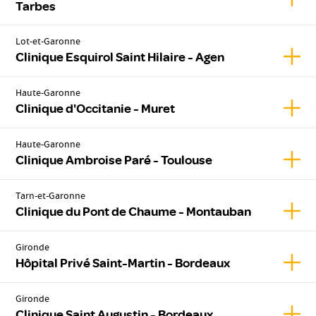
Tarbes
Lot-et-Garonne
Affich
Clinique Esquirol Saint Hilaire - Agen
Haute-Garonne
Affic
Clinique d'Occitanie - Muret
Haute-Garonne
Affic
Clinique Ambroise Paré - Toulouse
Tarn-et-Garonne
Affic
Clinique du Pont de Chaume - Montauban
Gironde
Affic
Hôpital Privé Saint-Martin - Bordeaux
Gironde
Affic
Clinique Saint Augustin - Bordeaux