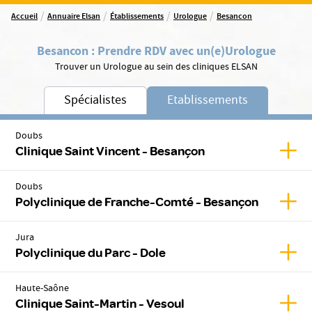
/
/
/
/
Accueil
Annuaire Elsan
Établissements
Urologue
Besancon
Besancon
:
Prendre RDV avec un(e)
Urologue
Trouver un Urologue au sein des cliniques ELSAN
Spécialistes
Etablissements
Doubs
Affic
Clinique Saint Vincent - Besançon
Doubs
Affic
Polyclinique de Franche-Comté - Besançon
Jura
Affic
Polyclinique du Parc - Dole
Haute-Saône
Affic
Clinique Saint-Martin - Vesoul