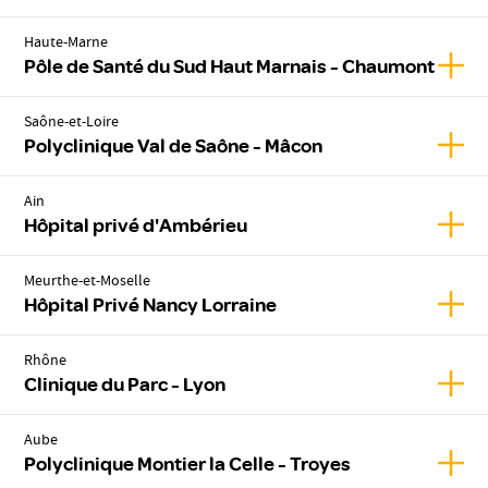
Haute-Marne
Affic
Pôle de Santé du Sud Haut Marnais - Chaumont
Saône-et-Loire
Affic
Polyclinique Val de Saône - Mâcon
Ain
Affic
Hôpital privé d'Ambérieu
Meurthe-et-Moselle
Affic
Hôpital Privé Nancy Lorraine
Rhône
Affic
Clinique du Parc - Lyon
Aube
Affic
Polyclinique Montier la Celle - Troyes